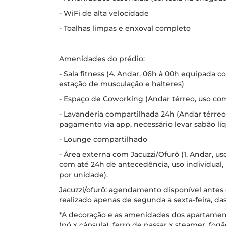
- WiFi de alta velocidade
- Toalhas limpas e enxoval completo
Amenidades do prédio:
- Sala fitness (4. Andar, 06h à 00h equipada c
estação de musculação e halteres)
- Espaço de Coworking (Andar térreo, uso co
- Lavanderia compartilhada 24h (Andar térreo
pagamento via app, necessário levar sabão lí
- Lounge compartilhado
- Área externa com Jacuzzi/Ofurô (1. Andar, us
com até 24h de antecedência, uso individual,
por unidade).
Jacuzzi/ofurô: agendamento disponível antes d
realizado apenas de segunda a sexta-feira, das
*A decoração e as amenidades dos apartamen
(pó x cápsula), ferro de passar x steamer, fo