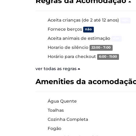
Regras da Acomodação
Aceita crianças (de 2 até 12 anos)
sim
Fornece berços
não
Aceita animais de estimação
sim
Horario de silêncio
22:00 - 7:00
Horário para checkout
6:00 - 11:00
ver todas as regras
Amenities da acomodaçã
Água Quente
Toalhas
Cozinha Completa
Fogão