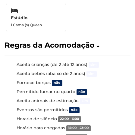
Estúdio
1 Cama (s) Queen
Regras da Acomodação
Aceita crianças (de 2 até 12 anos)
sim
Aceita bebês (abaixo de 2 anos)
sim
Fornece berços
não
Permitido fumar no quarto
não
Aceita animais de estimação
sim
Eventos são permitidos
não
Horario de silêncio
22:00 - 6:00
Horário para chegadas
15:00 - 23:00