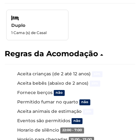
Duplo
1 Cama (s) de Casal
Regras da Acomodação
Aceita crianças (de 2 até 12 anos)
sim
Aceita bebês (abaixo de 2 anos)
sim
Fornece berços
não
Permitido fumar no quarto
não
Aceita animais de estimação
sim
Eventos são permitidos
não
Horario de silêncio
22:00 - 7:00
Horário para chegadas
15:00 - 23:00